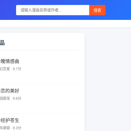
搜索
品
爱魄情感曲
幻恋爱 · 9.7分
暗恋的美好
园甜宠 · 9.8分
毒经护苍生
风悬疑 · 9.3分