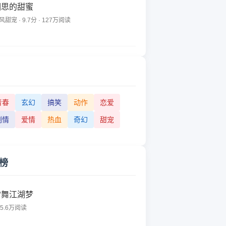
相思的甜蜜
风甜宠 · 9.7分 · 127万阅读
青春
玄幻
搞笑
动作
恋爱
剧情
爱情
热血
奇幻
甜宠
榜
雪舞江湖梦
65.6万阅读