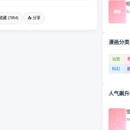
古
相思
收藏 (7954)
📤 分享
漫画分类
治愈
科幻
人气飙升
3
1