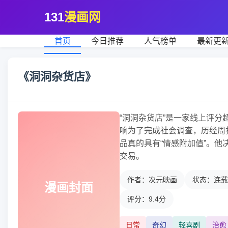
131
漫画网
首页
今日推荐
人气榜单
最新更
《洞洞杂货店》
“洞洞杂货店”是一家线上评
响为了完成社会调查，历经周
品真的具有“情感附加值”。
交易。
作者：次元映画
状态：连载
漫画封面
评分：9.4分
日常
奇幻
轻喜剧
治愈