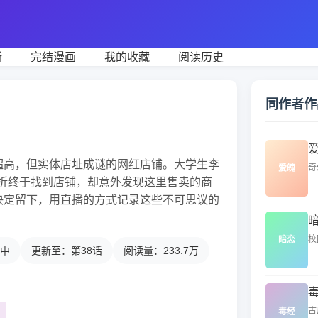
新
完结漫画
我的收藏
阅读历史
同作者作
分超高，但实体店址成谜的网红店铺。大学生李
奇
爱魄
折终于找到店铺，却意外发现这里售卖的商
他决定留下，用直播的方式记录这些不可思议的
校
暗恋
中
更新至：第38话
阅读量：233.7万
古
毒经